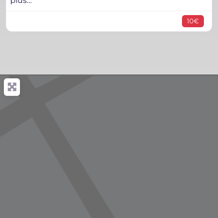
plus…
10€