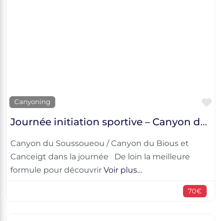
F
Canyoning
Journée initiation sportive – Canyon du Soussoueou / Canyon du Bious et Canceigt
Canyon du Soussoueou / Canyon du Bious et
Canceigt dans la journée De loin la meilleure
formule pour découvrir
Voir plus…
70€