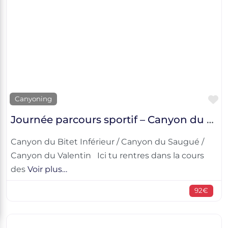
F
Canyoning
Journée parcours sportif – Canyon du Bitet Inférieur / Canyon du Saugué / Canyon du Valentin
Canyon du Bitet Inférieur / Canyon du Saugué /
Canyon du Valentin Ici tu rentres dans la cours
des
Voir plus…
92€