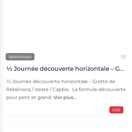
F
Spéléologie
½ Journée découverte horizontale – Grotte de Rébénacq / Izeste / Capbis
½ Journée découverte horizontale – Grotte de
Rébénacq / Izeste / Capbis La formule découverte
pour petit et grand.
Voir plus…
50€