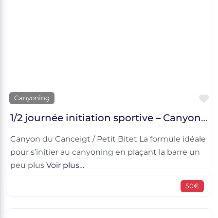
F
Canyoning
1/2 journée initiation sportive – Canyon du Canceigt / Petit Bitet
Canyon du Canceigt / Petit Bitet La formule idéale
pour s’initier au canyoning en plaçant la barre un
peu plus
Voir plus…
50€