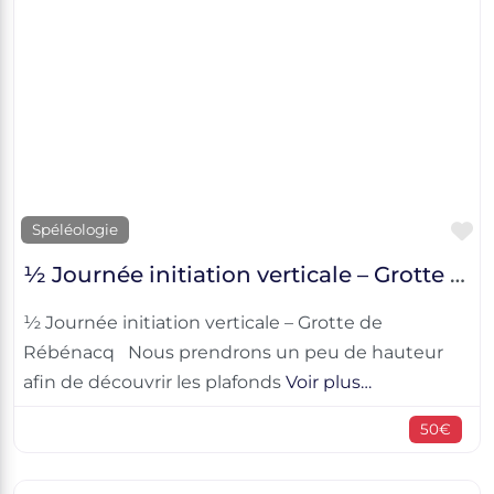
F
Spéléologie
½ Journée initiation verticale – Grotte de Rébénacq
½ Journée initiation verticale – Grotte de
Rébénacq Nous prendrons un peu de hauteur
afin de découvrir les plafonds
Voir plus…
50€