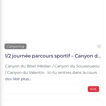
F
Canyoning
1/2 journée parcours sportif – Canyon du Bitet Médian / Canyon du Soussoueou / Canyon du Valentin
Canyon du Bitet Médian / Canyon du Soussoueou
/ Canyon du Valentin Ici tu rentres dans la cours
des
Voir plus…
60€