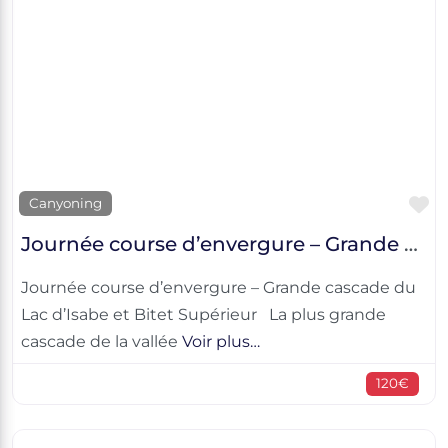
F
Canyoning
Journée course d’envergure – Grande cascade du Lac d’Isabe et Bitet Supérieur
Journée course d’envergure – Grande cascade du
Lac d’Isabe et Bitet Supérieur La plus grande
cascade de la vallée
Voir plus…
120€