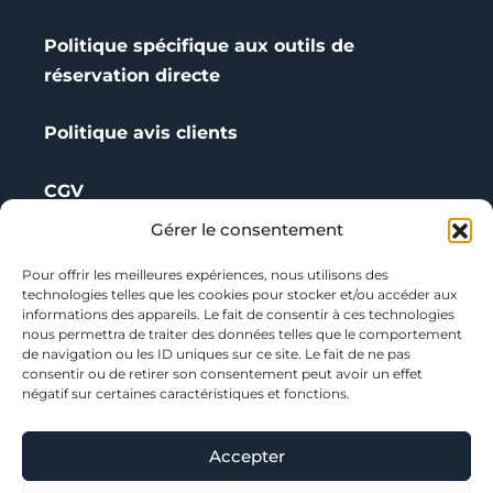
Politique spécifique aux outils de
réservation directe
Politique avis clients
CGV
Gérer le consentement
Référencez vos activités
Pour offrir les meilleures expériences, nous utilisons des
technologies telles que les cookies pour stocker et/ou accéder aux
Signalement
informations des appareils. Le fait de consentir à ces technologies
nous permettra de traiter des données telles que le comportement
Nous contacter
de navigation ou les ID uniques sur ce site. Le fait de ne pas
consentir ou de retirer son consentement peut avoir un effet
Evaluer Wevently
négatif sur certaines caractéristiques et fonctions.
Instagram
Accepter