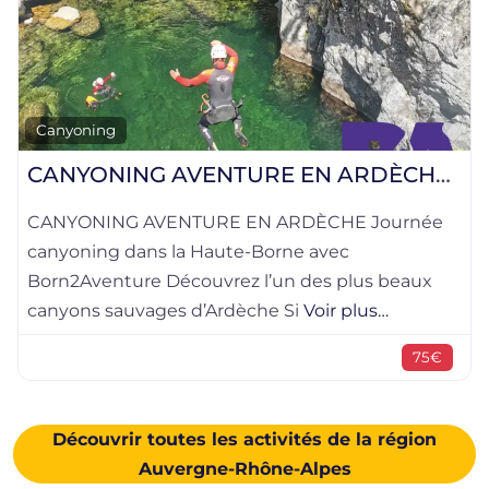
Favorite
Canyoning
CANYONING AVENTURE EN ARDÈCHE – LA HAUTE BORNE
ÈCHE Journée
CANYONING DÉCOUVERTE EN ARD
 avec
première expérience inoubliable dans
es plus beaux
la Borne Vous souhaitez découvrir 
Voir plus…
Voir plus…
75€
Découvrir toutes les activités de la région
Auvergne-Rhône-Alpes